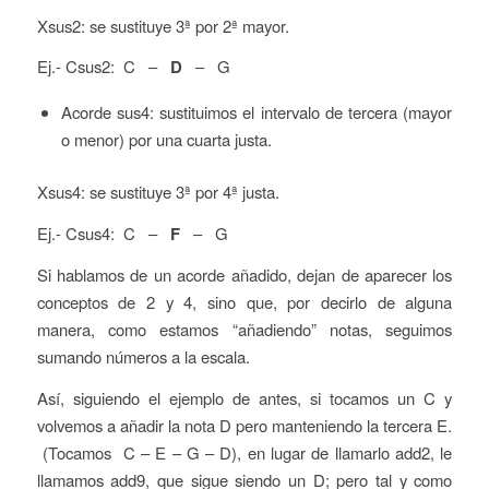
Xsus2: se sustituye 3ª por 2ª mayor.
Ej.- Csus2: C –
D
– G
Acorde sus4: sustituimos el intervalo de tercera (mayor
o menor) por una cuarta justa.
Xsus4: se sustituye 3ª por 4ª justa.
Ej.- Csus4: C –
F
– G
Si hablamos de un acorde añadido, dejan de aparecer los
conceptos de 2 y 4, sino que, por decirlo de alguna
manera, como estamos “añadiendo” notas, seguimos
sumando números a la escala.
Así, siguiendo el ejemplo de antes, si tocamos un C y
volvemos a añadir la nota D pero manteniendo la tercera E.
(Tocamos C – E – G – D), en lugar de llamarlo add2, le
llamamos add9, que sigue siendo un D; pero tal y como