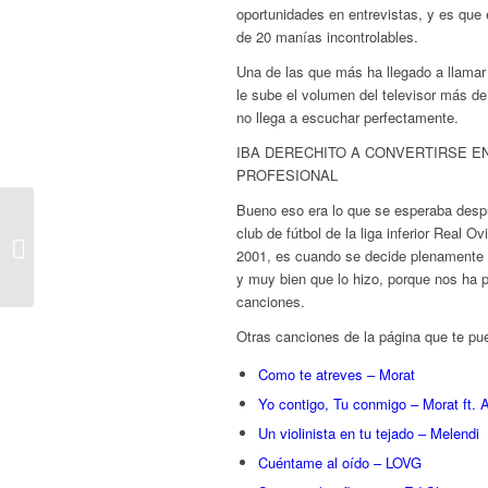
oportunidades en entrevistas, y es que
de 20 manías incontrolables.
Una de las que más ha llegado a llamar 
le sube el volumen del televisor más de 
no llega a escuchar perfectamente.
IBA DERECHITO A CONVERTIRSE E
PROFESIONAL
Bueno eso era lo que se esperaba desp
club de fútbol de la liga inferior Real 
MECANO – MUJER
2001, es cuando se decide plenamente p
CONTRA MUJER
y muy bien que lo hizo, porque nos ha 
canciones.
Otras canciones de la página que te pue
Como te atreves – Morat
Yo contigo, Tu conmigo – Morat ft. A
Un violinista en tu tejado – Melendi
Cuéntame al oído – LOVG