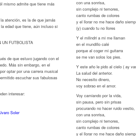
con una sonrisa,
 él mismo admite que tiene más
sin complejo ni temores,
canto rumbas de colores
la atención, es la de que jamás
y el llorar no me hace daño siemp
la edad que tiene, aún incluso si
(y) cuando tu no llores
Y el milindri a mi me llaman
N UN FUTBOLISTA
en el mundillo calé
porque al coger mi guitarra
se me van solos los pies.
ués de que estuvo jugando con el
Oviedo. Más sin embargo, en el
Y este año le pido al cielo ( ay v
or optar por una carrera musical
La salud del anterior.
permitido escuchar sus fabulosas
No necesito dinero,
voy sobrao en el amor.
den interesar:
Voy camiando por la vida,
sin pausa, pero sin prisas
procurando no hacer ruido vestio,
lvaro Soler
con una sonrisa,
sin complejo ni temores,
canto rumbas de colores
y el llorar no me hace daño siemp