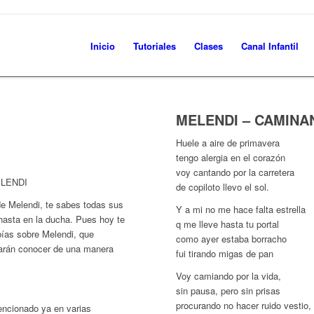
Inicio
Tutoriales
Clases
Canal Infantil
MELENDI – CAMINA
Huele a aire de primavera
tengo alergia en el corazón
voy cantando por la carretera
LENDI
de copiloto llevo el sol.
e Melendi, te sabes todas sus
Y a mi no me hace falta estrella
hasta en la ducha. Pues hoy te
q me lleve hasta tu portal
ías sobre Melendi, que
como ayer estaba borracho
harán conocer de una manera
fui tirando migas de pan
Voy camiando por la vida,
sin pausa, pero sin prisas
procurando no hacer ruido vestio,
encionado ya en varias