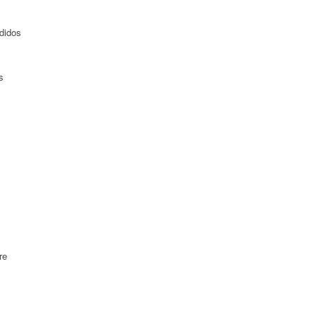
didos
s
re