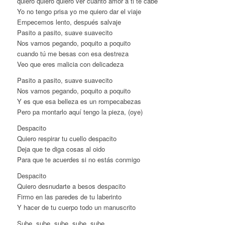
quiero quiero quiero ver cuanto amor a ti te cabe
Yo no tengo prisa yo me quiero dar el viaje
Empecemos lento, después salvaje
Pasito a pasito, suave suavecito
Nos vamos pegando, poquito a poquito
cuando tú me besas con esa destreza
Veo que eres malicia con delicadeza
Pasito a pasito, suave suavecito
Nos vamos pegando, poquito a poquito
Y es que esa belleza es un rompecabezas
Pero pa montarlo aquí tengo la pieza, (oye)
Despacito
Quiero respirar tu cuello despacito
Deja que te diga cosas al oido
Para que te acuerdes si no estás conmigo
Despacito
Quiero desnudarte a besos despacito
Firmo en las paredes de tu laberinto
Y hacer de tu cuerpo todo un manuscrito
Sube, sube, sube, sube, sube